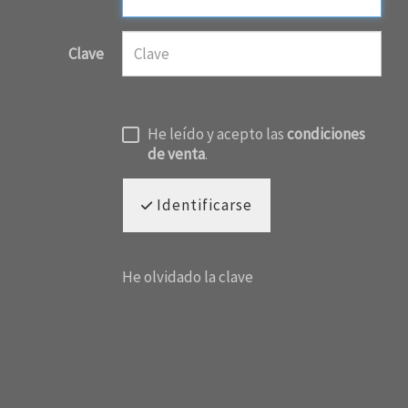
Clave
He leído y acepto las
condiciones
de venta
.
Identificarse
He olvidado la clave