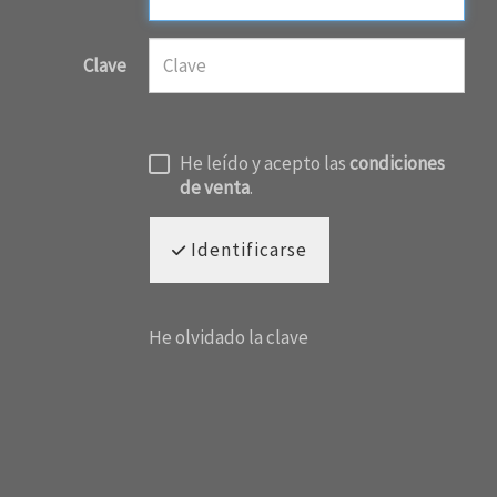
Clave
He leído y acepto las
condiciones
de venta
.
Identificarse
He olvidado la clave