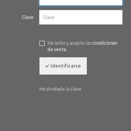
Clave
He leído y acepto las
condiciones
de venta
.
Identificarse
He olvidado la clave