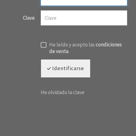
Clave
He leído y acepto las
condiciones
de venta
.
Identificarse
He olvidado la clave